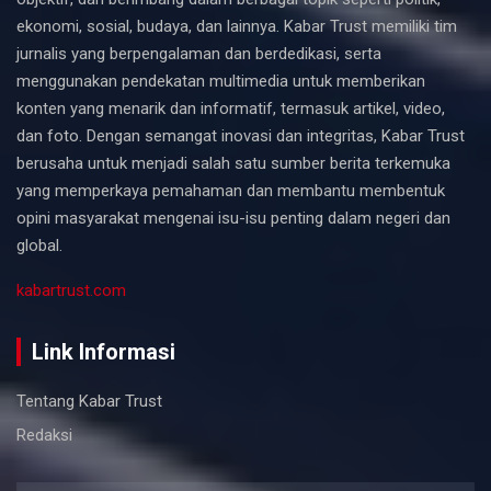
ekonomi, sosial, budaya, dan lainnya. Kabar Trust memiliki tim
jurnalis yang berpengalaman dan berdedikasi, serta
menggunakan pendekatan multimedia untuk memberikan
konten yang menarik dan informatif, termasuk artikel, video,
dan foto. Dengan semangat inovasi dan integritas, Kabar Trust
berusaha untuk menjadi salah satu sumber berita terkemuka
yang memperkaya pemahaman dan membantu membentuk
opini masyarakat mengenai isu-isu penting dalam negeri dan
global.
kabartrust.com
Link Informasi
Tentang Kabar Trust
Redaksi