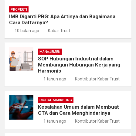
PROPERTI
IMB Diganti PBG: Apa Artinya dan Bagaimana
Cara Daftarnya?
10 bulan ago
Kabar Trust
MANAJEMEN
SOP Hubungan Industrial dalam
Membangun Hubungan Kerja yang
Harmonis
1 tahun ago
Kontributor Kabar Trust
DIGITAL MARKETING
Kesalahan Umum dalam Membuat
CTA dan Cara Menghindarinya
1 tahun ago
Kontributor Kabar Trust