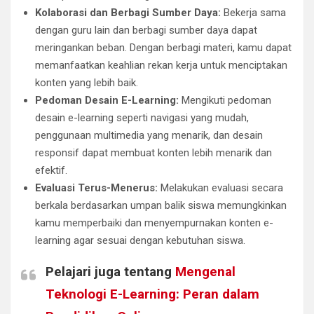
Kolaborasi dan Berbagi Sumber Daya:
Bekerja sama
dengan guru lain dan berbagi sumber daya dapat
meringankan beban. Dengan berbagi materi, kamu dapat
memanfaatkan keahlian rekan kerja untuk menciptakan
konten yang lebih baik.
Pedoman Desain E-Learning:
Mengikuti pedoman
desain e-learning seperti navigasi yang mudah,
penggunaan multimedia yang menarik, dan desain
responsif dapat membuat konten lebih menarik dan
efektif.
Evaluasi Terus-Menerus:
Melakukan evaluasi secara
berkala berdasarkan umpan balik siswa memungkinkan
kamu memperbaiki dan menyempurnakan konten e-
learning agar sesuai dengan kebutuhan siswa.
Pelajari juga tentang
Mengenal
Teknologi E-Learning: Peran dalam