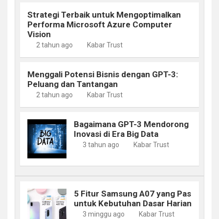
Strategi Terbaik untuk Mengoptimalkan
Performa Microsoft Azure Computer
Vision
2 tahun ago
Kabar Trust
Menggali Potensi Bisnis dengan GPT-3:
Peluang dan Tantangan
2 tahun ago
Kabar Trust
Bagaimana GPT-3 Mendorong
Inovasi di Era Big Data
3 tahun ago
Kabar Trust
5 Fitur Samsung A07 yang Pas
untuk Kebutuhan Dasar Harian
3 minggu ago
Kabar Trust