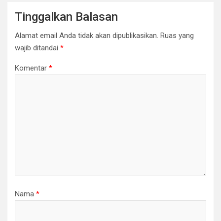
Tinggalkan Balasan
Alamat email Anda tidak akan dipublikasikan.
Ruas yang
wajib ditandai
*
Komentar
*
Nama
*