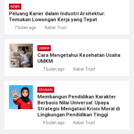
NEWS
Peluang Karier dalam Industri Arsitektur:
Temukan Lowongan Kerja yang Tepat
7 bulan ago
Kabar Trust
UMKM
Cara Mengetahui Kesehatan Usaha
UMKM
7 bulan ago
Kabar Trust
EDUKASI
Membangun Pendidikan Karakter
Berbasis Nilai Universal: Upaya
Strategis Mengatasi Krisis Moral di
Lingkungan Pendidikan Tinggi
9 bulan ago
Kabar Trust