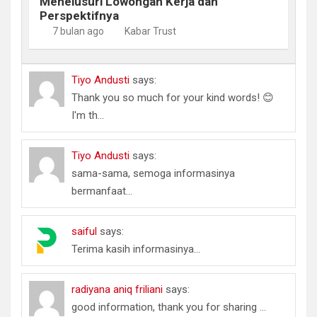
Menelusuri Lowongan Kerja dan
Perspektifnya
7 bulan ago
Kabar Trust
Tiyo Andusti
says:
Thank you so much for your kind words! 😊
I'm th...
Tiyo Andusti
says:
sama-sama, semoga informasinya
bermanfaat...
saiful
says:
Terima kasih informasinya...
radiyana aniq friliani
says:
good information, thank you for sharing ...