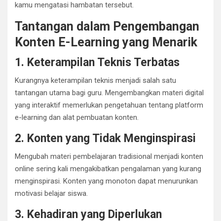
kamu mengatasi hambatan tersebut.
Tantangan dalam Pengembangan
Konten E-Learning yang Menarik
1. Keterampilan Teknis Terbatas
Kurangnya keterampilan teknis menjadi salah satu
tantangan utama bagi guru. Mengembangkan materi digital
yang interaktif memerlukan pengetahuan tentang platform
e-learning dan alat pembuatan konten.
2. Konten yang Tidak Menginspirasi
Mengubah materi pembelajaran tradisional menjadi konten
online sering kali mengakibatkan pengalaman yang kurang
menginspirasi. Konten yang monoton dapat menurunkan
motivasi belajar siswa.
3. Kehadiran yang Diperlukan