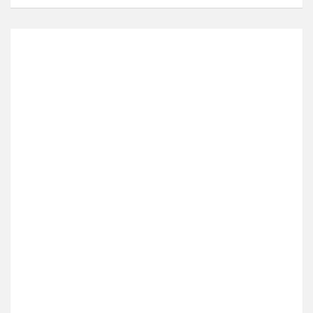
a
r
c
h