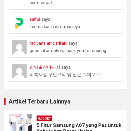
bermanfaat...
saiful
says:
Terima kasih informasinya...
radiyana aniq friliani
says:
good information, thank you for sharing ...
강남출장마사지
says:
벼룩시장 구인구직 및 신문 그대로 보...
Artikel Terbaru Lainnya
GADGET
5 Fitur Samsung A07 yang Pas untuk
Kebutuhan Dasar Harian