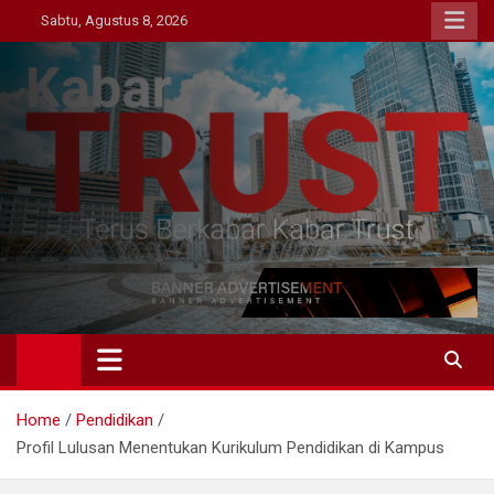
Skip
Sabtu, Agustus 8, 2026
to
content
Kabar Trust
Terus Berkabar Kabar Trust
Home
Pendidikan
Profil Lulusan Menentukan Kurikulum Pendidikan di Kampus