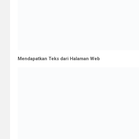
Tags:
python
,
Selenium untuk web testing
,
Web Testing di Pyt
Navigasi
Pengenalan ke Reinforcement Learning dengan
pos
TensorFlow di Python
Tinggalkan Balasan
Alamat email Anda tidak akan dipublikasikan.
Ruas yang waji
Komentar
*