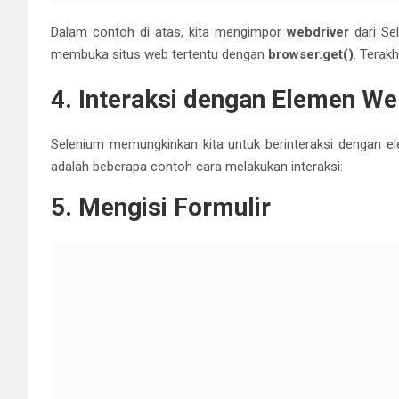
Klik Tombol
Mendapatkan Teks dari Halaman Web
6. Menjalankan Pengujian Sed
Dalam Selenium, Anda dapat membuat pengujian otomatis d
contoh pengujian sederhana yang mengonfirmasi bahwa seb
Selenium adalah alat yang kuat untuk otomatisasi pengujia
dengan mudah mengotomatisasi browser dan menjalankan 
Anda dapat mengembangkan skrip pengujian yang lebih k
Anda berfungsi dengan baik dan memenuhi semua kebutuh