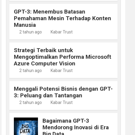
GPT-3: Menembus Batasan
Pemahaman Mesin Terhadap Konten
Manusia
2 tahun ago
Kabar Trust
Strategi Terbaik untuk
Mengoptimalkan Performa Microsoft
Azure Computer Vision
2 tahun ago
Kabar Trust
Menggali Potensi Bisnis dengan GPT-
3: Peluang dan Tantangan
2 tahun ago
Kabar Trust
Bagaimana GPT-3
Mendorong Inovasi di Era
Big Data