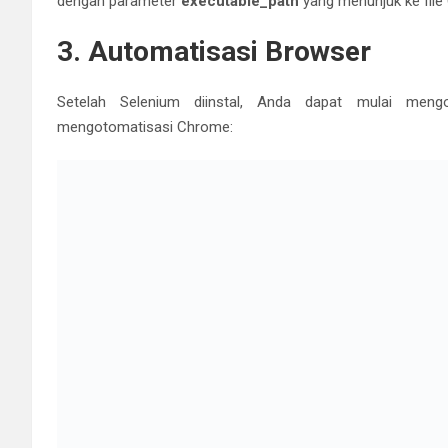
Setelah Selenium diinstal, Anda dapat mulai mengo
mengotomatisasi Chrome:
Dalam contoh di atas, kita mengimpor
webdriver
dari Se
membuka situs web tertentu dengan
browser.get()
. Terak
4. Interaksi dengan Elemen W
Selenium memungkinkan kita untuk berinteraksi dengan ele
adalah beberapa contoh cara melakukan interaksi:
5. Mengisi Formulir