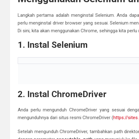
Langkah pertama adalah menginstal Selenium. Anda dapa
perlu menginstal driver browser yang sesuai. Selenium mend
Di sini, kita akan menggunakan Chrome, sehingga kita perlu
1. Instal Selenium
2. Instal ChromeDriver
Anda perlu mengunduh ChromeDriver yang sesuai deng
mengunduhnya dari situs resmi ChromeDriver (
https://site
Setelah mengunduh ChromeDriver, tambahkan path direktor
dengan parameter
executable_path
yang menunjuk ke file
3. Automatisasi Browser