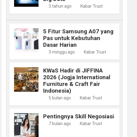
3 tahun ago
Kabar Trust
5 Fitur Samsung A07 yang
Pas untuk Kebutuhan
Dasar Harian
3 minggu ago
Kabar Trust
KWaS Hadir di JIFFINA
2026 (Jogja International
Furniture & Craft Fair
Indonesia)
5 bulan ago
Kabar Trust
Pentingnya Skill Negosiasi
7 bulan ago
Kabar Trust