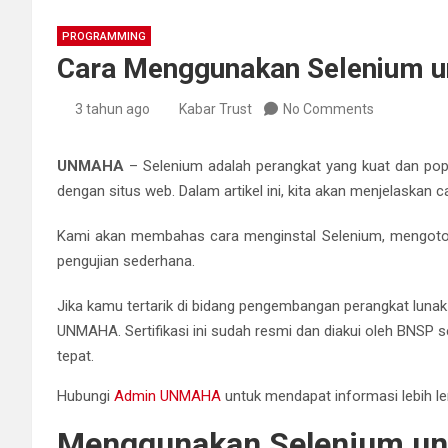
PROGRAMMING
Cara Menggunakan Selenium un
3 tahun ago
Kabar Trust
No Comments
UNMAHA
– Selenium adalah perangkat yang kuat dan pop
dengan situs web. Dalam artikel ini, kita akan menjelaska
Kami akan membahas cara menginstal Selenium, mengoto
pengujian sederhana.
Jika kamu tertarik di bidang pengembangan perangkat luna
UNMAHA. Sertifikasi ini sudah resmi dan diakui oleh BNS
tepat.
Hubungi
Admin UNMAHA
untuk mendapat informasi lebih len
Menggunakan Selenium un