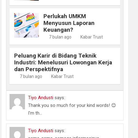
Perlukah UMKM
Menyusun Laporan
Keuangan?
7 bulan ago
Kabar Trust
Peluang Karir di Bidang Teknik
Industri: Menelusuri Lowongan Kerja
dan Perspektifnya
7 bulan ago
Kabar Trust
Tiyo Andusti
says:
Thank you so much for your kind words! 😊
I'm th...
Tiyo Andusti
says: