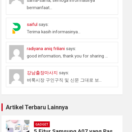
sama-sama, semoga informasinya
bermanfaat...
saiful
says:
Terima kasih informasinya...
radiyana aniq friliani
says:
good information, thank you for sharing ...
강남출장마사지
says:
벼룩시장 구인구직 및 신문 그대로 보...
Artikel Terbaru Lainnya
GADGET
5 Fitur Samsung A07 yang Pas