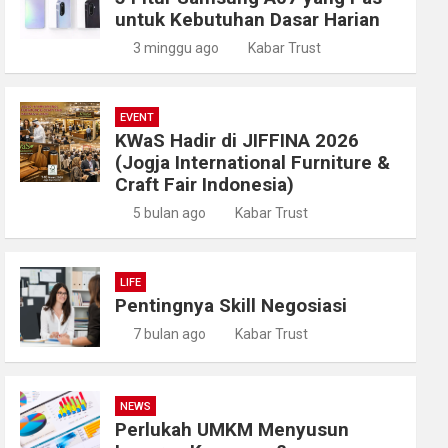
untuk Kebutuhan Dasar Harian
3 minggu ago
Kabar Trust
EVENT
KWaS Hadir di JIFFINA 2026
(Jogja International Furniture &
Craft Fair Indonesia)
5 bulan ago
Kabar Trust
LIFE
Pentingnya Skill Negosiasi
7 bulan ago
Kabar Trust
NEWS
Perlukah UMKM Menyusun