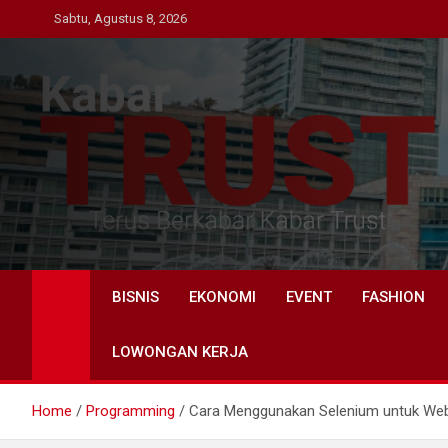
Skip
Sabtu, Agustus 8, 2026
to
content
Kabar Trust
Terus Berkabar Kabar Trust
BISNIS
EKONOMI
EVENT
FASHION
LOWONGAN KERJA
Home
Programming
Cara Menggunakan Selenium untuk Web 