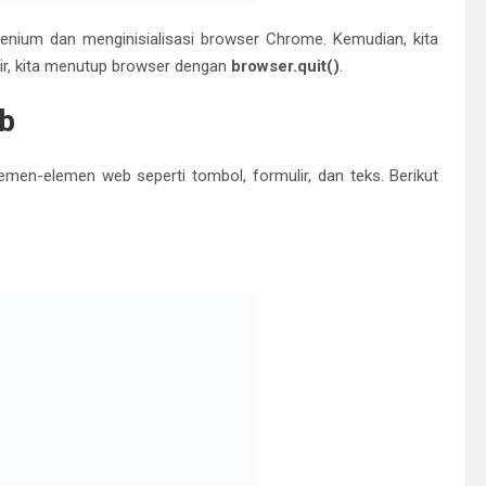
erhana
engan cara yang mirip dengan menulis skrip. Berikut adalah
uah halaman web memiliki teks tertentu:
n dan interaksi dengan situs web. Dengan Python, Anda dapat
pengujian web.
ompleks dengan Selenium untuk memastikan bahwa situs web
an pengguna.