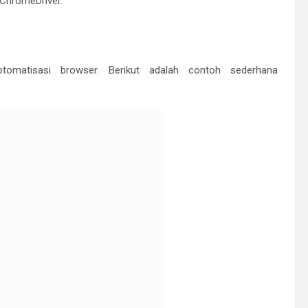
tomatisasi browser. Berikut adalah contoh sederhana
lenium dan menginisialisasi browser Chrome. Kemudian, kita
hir, kita menutup browser dengan
browser.quit()
.
eb
men-elemen web seperti tombol, formulir, dan teks. Berikut