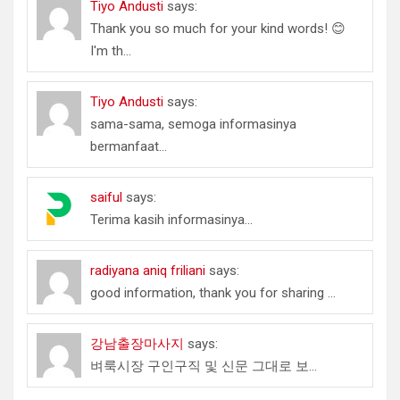
Tiyo Andusti
says:
Thank you so much for your kind words! 😊
I'm th...
Tiyo Andusti
says:
sama-sama, semoga informasinya
bermanfaat...
saiful
says:
Terima kasih informasinya...
radiyana aniq friliani
says:
good information, thank you for sharing ...
강남출장마사지
says:
벼룩시장 구인구직 및 신문 그대로 보...