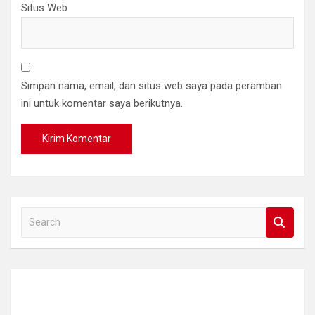
Situs Web
Simpan nama, email, dan situs web saya pada peramban
ini untuk komentar saya berikutnya.
S
e
a
r
c
h