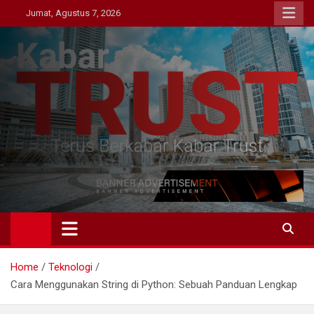
Skip
Jumat, Agustus 7, 2026
to
content
Kabar Trust
Terus Berkabar Kabar Trust
Home
Teknologi
Cara Menggunakan String di Python: Sebuah Panduan Lengkap