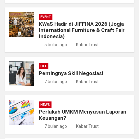
EVENT
KWaS Hadir di JIFFINA 2026 (Jogja
International Furniture & Craft Fair
Indonesia)
5 bulan ago
Kabar Trust
LIFE
Pentingnya Skill Negosiasi
7 bulan ago
Kabar Trust
NEWS
Perlukah UMKM Menyusun Laporan
Keuangan?
7 bulan ago
Kabar Trust