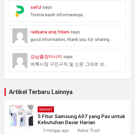
saiful
says:
Terima kasih informasinya...
radiyana aniq friliani
says:
good information, thank you for sharing ...
강남출장마사지
says:
벼룩시장 구인구직 및 신문 그대로 보...
Artikel Terbaru Lainnya
GADGET
5 Fitur Samsung A07 yang Pas untuk
Kebutuhan Dasar Harian
3 minggu ago
Kabar Trust