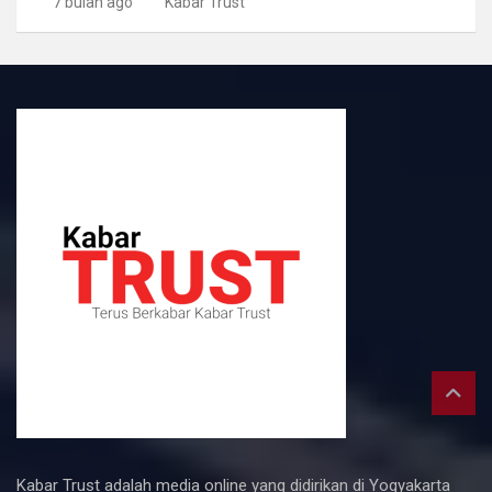
7 bulan ago
Kabar Trust
Kabar Trust adalah media online yang didirikan di Yogyakarta