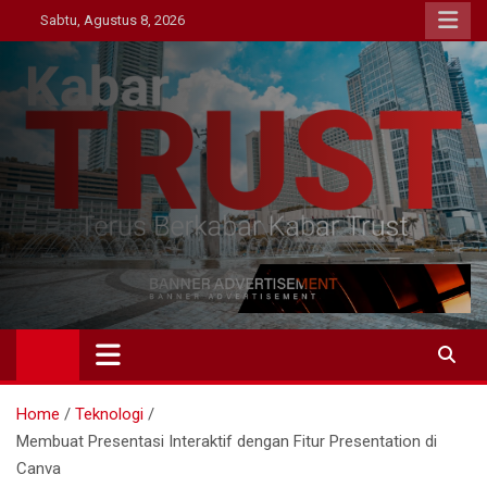
Skip
Sabtu, Agustus 8, 2026
to
content
Kabar Trust
Terus Berkabar Kabar Trust
Home
Teknologi
Membuat Presentasi Interaktif dengan Fitur Presentation di
Canva