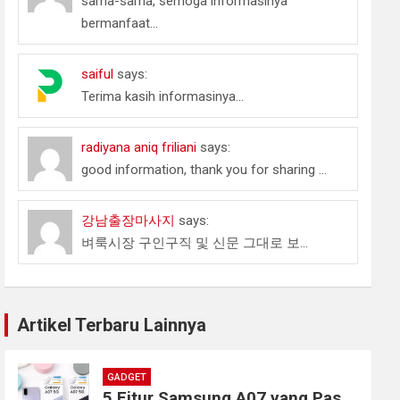
sama-sama, semoga informasinya
bermanfaat...
saiful
says:
Terima kasih informasinya...
radiyana aniq friliani
says:
good information, thank you for sharing ...
강남출장마사지
says:
벼룩시장 구인구직 및 신문 그대로 보...
Artikel Terbaru Lainnya
GADGET
5 Fitur Samsung A07 yang Pas