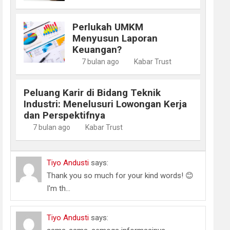
Perlukah UMKM
Menyusun Laporan
Keuangan?
7 bulan ago
Kabar Trust
Peluang Karir di Bidang Teknik
Industri: Menelusuri Lowongan Kerja
dan Perspektifnya
7 bulan ago
Kabar Trust
Tiyo Andusti
says:
Thank you so much for your kind words! 😊
I'm th...
Tiyo Andusti
says: