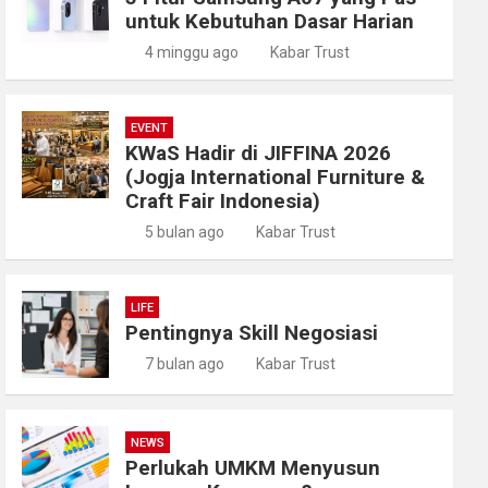
untuk Kebutuhan Dasar Harian
4 minggu ago
Kabar Trust
EVENT
KWaS Hadir di JIFFINA 2026
(Jogja International Furniture &
Craft Fair Indonesia)
5 bulan ago
Kabar Trust
LIFE
Pentingnya Skill Negosiasi
7 bulan ago
Kabar Trust
NEWS
Perlukah UMKM Menyusun