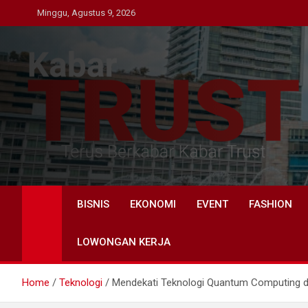
Skip
Minggu, Agustus 9, 2026
to
content
Kabar Trust
Terus Berkabar Kabar Trust
BISNIS
EKONOMI
EVENT
FASHION
LOWONGAN KERJA
Home
Teknologi
Mendekati Teknologi Quantum Computing da