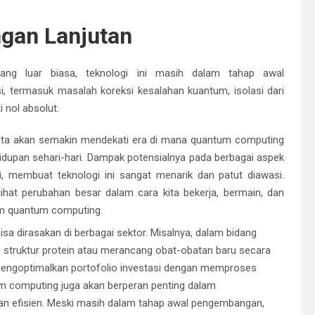
gan Lanjutan
ng luar biasa, teknologi ini masih dalam tahap awal
, termasuk masalah koreksi kesalahan kuantum, isolasi dari
 nol absolut.
kita akan semakin mendekati era di mana quantum computing
hidupan sehari-hari. Dampak potensialnya pada berbagai aspek
i, membuat teknologi ini sangat menarik dan patut diawasi.
hat perubahan besar dalam cara kita bekerja, bermain, dan
lam quantum computing.
a dirasakan di berbagai sektor. Misalnya, dalam bidang
i struktur protein atau merancang obat-obatan baru secara
 mengoptimalkan portofolio investasi dengan memproses
tum computing juga akan berperan penting dalam
an efisien. Meski masih dalam tahap awal pengembangan,