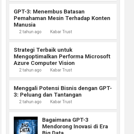
GPT-3: Menembus Batasan
Pemahaman Mesin Terhadap Konten
Manusia
2 tahun ago
Kabar Trust
Strategi Terbaik untuk
Mengoptimalkan Performa Microsoft
Azure Computer Vision
2 tahun ago
Kabar Trust
Menggali Potensi Bisnis dengan GPT-
3: Peluang dan Tantangan
2 tahun ago
Kabar Trust
Bagaimana GPT-3
Mendorong Inovasi di Era
Big Data