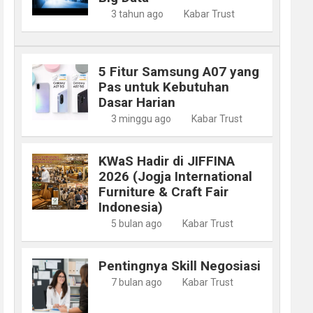
3 tahun ago
Kabar Trust
5 Fitur Samsung A07 yang
Pas untuk Kebutuhan
Dasar Harian
3 minggu ago
Kabar Trust
KWaS Hadir di JIFFINA
2026 (Jogja International
Furniture & Craft Fair
Indonesia)
5 bulan ago
Kabar Trust
Pentingnya Skill Negosiasi
7 bulan ago
Kabar Trust