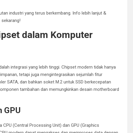
utan industri yang terus berkembang. Info lebih lanjut &
p
sekarang!
ipset dalam Komputer
ah integrasi yang lebih tinggi. Chipset modern tidak hanya
mpanan, tetapi juga mengintegrasikan sejumlah fitur
troler SATA, dan bahkan soket M.2 untuk SSD berkecepatan
an komponen tambahan dan memungkinkan desain motherboard
an GPU
a CPU (Central Processing Unit) dan GPU (Graphics
t, CPU modern dapat mengakses dan memproses data dengan