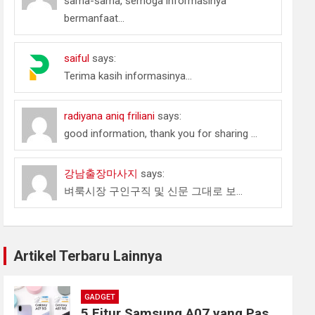
sama-sama, semoga informasinya
bermanfaat...
saiful
says:
Terima kasih informasinya...
radiyana aniq friliani
says:
good information, thank you for sharing ...
강남출장마사지
says:
벼룩시장 구인구직 및 신문 그대로 보...
Artikel Terbaru Lainnya
GADGET
5 Fitur Samsung A07 yang Pas