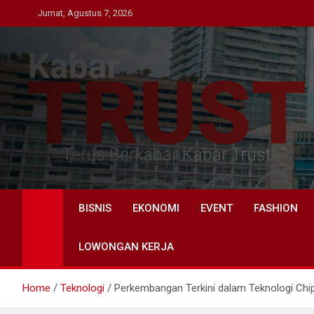
Skip
Jumat, Agustus 7, 2026
to
content
Kabar Trust
Terus Berkabar Kabar Trust
BISNIS
EKONOMI
EVENT
FASHION
LOWONGAN KERJA
Home
Teknologi
Perkembangan Terkini dalam Teknologi Chi