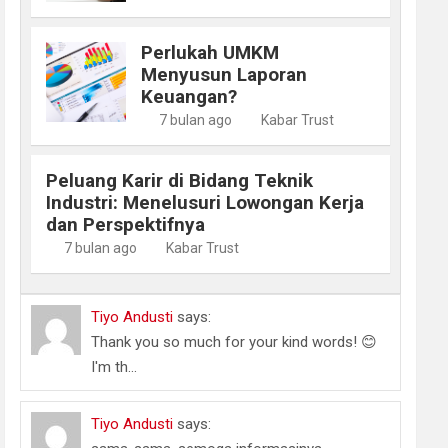
Perlukah UMKM
Menyusun Laporan
Keuangan?
7 bulan ago
Kabar Trust
Peluang Karir di Bidang Teknik
Industri: Menelusuri Lowongan Kerja
dan Perspektifnya
7 bulan ago
Kabar Trust
Tiyo Andusti
says:
Thank you so much for your kind words! 😊
I'm th...
Tiyo Andusti
says: