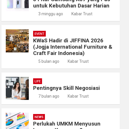
untuk Kebutuhan Dasar Harian
3 minggu ago
Kabar Trust
EVENT
KWaS Hadir di JIFFINA 2026
(Jogja International Furniture &
Craft Fair Indonesia)
5 bulan ago
Kabar Trust
LIFE
Pentingnya Skill Negosiasi
7 bulan ago
Kabar Trust
NEWS
Perlukah UMKM Menyusun