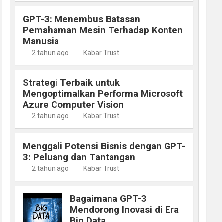
GPT-3: Menembus Batasan
Pemahaman Mesin Terhadap Konten
Manusia
2 tahun ago
Kabar Trust
Strategi Terbaik untuk
Mengoptimalkan Performa Microsoft
Azure Computer Vision
2 tahun ago
Kabar Trust
Menggali Potensi Bisnis dengan GPT-
3: Peluang dan Tantangan
2 tahun ago
Kabar Trust
Bagaimana GPT-3
Mendorong Inovasi di Era
Big Data