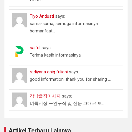
Tiyo Andusti
says:
sama-sama, semoga informasinya
bermanfaat...
saiful
says:
Terima kasih informasinya...
radiyana aniq friliani
says:
good information, thank you for sharing ...
강남출장마사지
says:
벼룩시장 구인구직 및 신문 그대로 보...
Artikel Terbaru Lainnya