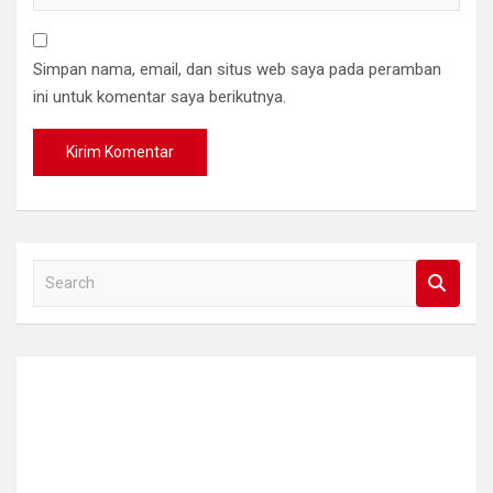
Simpan nama, email, dan situs web saya pada peramban
ini untuk komentar saya berikutnya.
S
e
a
r
c
h