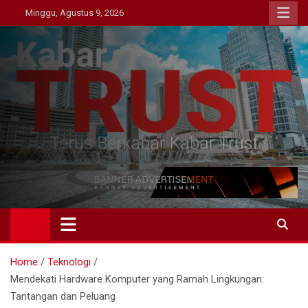
Skip
Minggu, Agustus 9, 2026
to
content
Kabar Trust
Terus Berkabar Kabar Trust
Home
Teknologi
Mendekati Hardware Komputer yang Ramah Lingkungan:
Tantangan dan Peluang