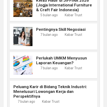
KWaS Hadir di JIFFINA 2026
(Jogja International Furniture
& Craft Fair Indonesia)
5 bulan ago
Kabar Trust
Pentingnya Skill Negosiasi
7 bulan ago
Kabar Trust
Perlukah UMKM Menyusun
Laporan Keuangan?
7 bulan ago
Kabar Trust
Peluang Karir di Bidang Teknik Industri:
Menelusuri Lowongan Kerja dan
Perspektifnya
7 bulan ago
Kabar Trust