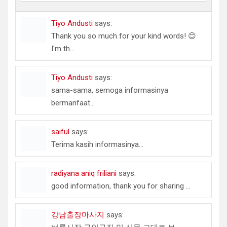
Tiyo Andusti
says:
Thank you so much for your kind words! 😊
I'm th...
Tiyo Andusti
says:
sama-sama, semoga informasinya
bermanfaat...
saiful
says:
Terima kasih informasinya...
radiyana aniq friliani
says:
good information, thank you for sharing ...
강남출장마사지
says: