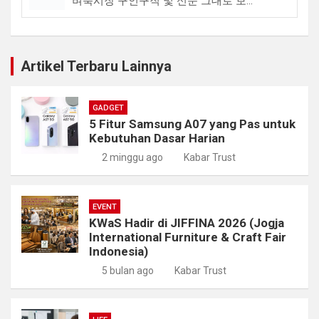
벼룩시장 구인구직 및 신문 그대로 보...
Artikel Terbaru Lainnya
GADGET
5 Fitur Samsung A07 yang Pas untuk
Kebutuhan Dasar Harian
2 minggu ago
Kabar Trust
EVENT
KWaS Hadir di JIFFINA 2026 (Jogja
International Furniture & Craft Fair
Indonesia)
5 bulan ago
Kabar Trust