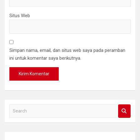
Situs Web
Simpan nama, email, dan situs web saya pada peramban
ini untuk komentar saya berikutnya.
S
e
a
r
c