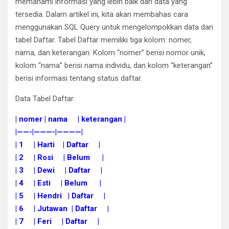
memahami informasi yang lebih baik dari data yang
tersedia. Dalam artikel ini, kita akan membahas cara
menggunakan SQL Query untuk mengelompokkan data dari
tabel Daftar. Tabel Daftar memiliki tiga kolom: nomer,
nama, dan keterangan. Kolom “nomer” berisi nomor unik,
kolom “nama” berisi nama individu, dan kolom “keterangan”
berisi informasi tentang status daftar.
Data Tabel Daftar:
| nomer | nama | keterangan |
|——-|———-|————|
| 1 | Harti | Daftar |
| 2 | Rosi | Belum |
| 3 | Dewi | Daftar |
| 4 | Esti | Belum |
| 5 | Hendri | Daftar |
| 6 | Jutawan | Daftar |
| 7 | Feri | Daftar |