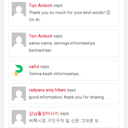
Tiyo Andusti
says:
Thank you so much for your kind words! 😊
I'm th...
Tiyo Andusti
says:
sama-sama, semoga informasinya
bermanfaat...
saiful
says:
Terima kasih informasinya...
radiyana aniq friliani
says:
good information, thank you for sharing ...
강남출장마사지
says:
벼룩시장 구인구직 및 신문 그대로 보...