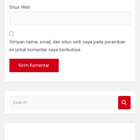
Situs Web
Simpan nama, email, dan situs web saya pada peramban
ini untuk komentar saya berikutnya.
S
e
a
r
c
h