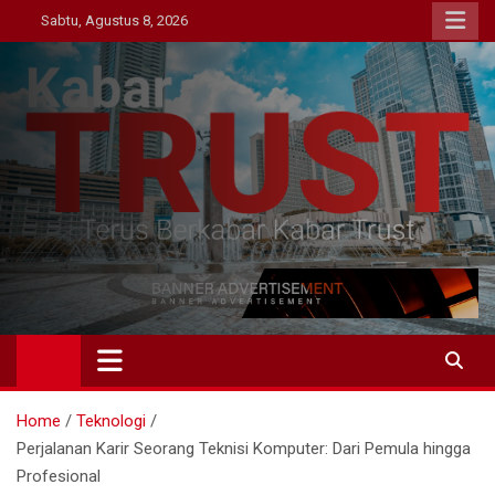
Skip
Sabtu, Agustus 8, 2026
to
content
Kabar Trust
Terus Berkabar Kabar Trust
Home
Teknologi
Perjalanan Karir Seorang Teknisi Komputer: Dari Pemula hingga
Profesional