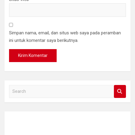
Simpan nama, email, dan situs web saya pada peramban
ini untuk komentar saya berikutnya.
S
e
a
r
c
h