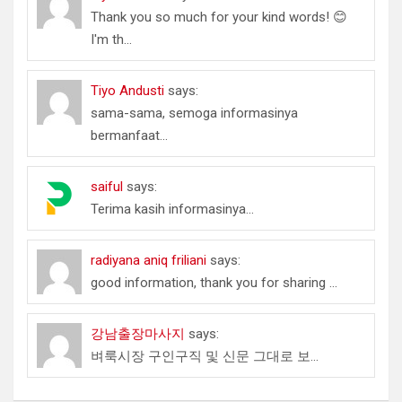
Thank you so much for your kind words! 😊
I'm th...
Tiyo Andusti
says:
sama-sama, semoga informasinya
bermanfaat...
saiful
says:
Terima kasih informasinya...
radiyana aniq friliani
says:
good information, thank you for sharing ...
강남출장마사지
says:
벼룩시장 구인구직 및 신문 그대로 보...