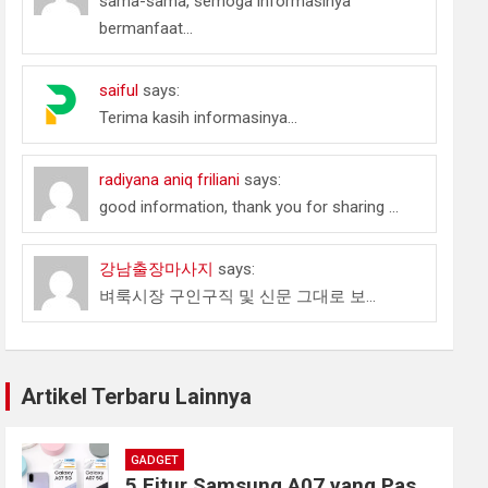
sama-sama, semoga informasinya
bermanfaat...
saiful
says:
Terima kasih informasinya...
radiyana aniq friliani
says:
good information, thank you for sharing ...
강남출장마사지
says:
벼룩시장 구인구직 및 신문 그대로 보...
Artikel Terbaru Lainnya
GADGET
5 Fitur Samsung A07 yang Pas