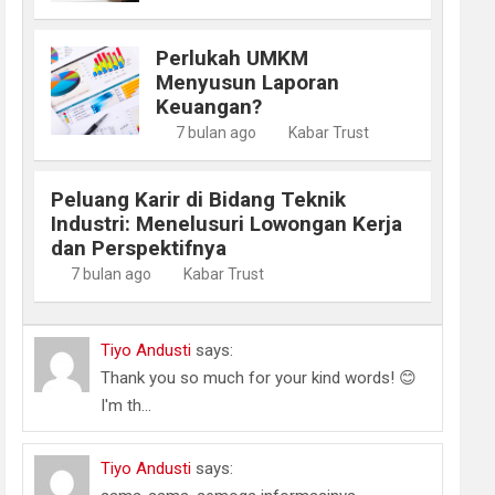
Perlukah UMKM
Menyusun Laporan
Keuangan?
7 bulan ago
Kabar Trust
Peluang Karir di Bidang Teknik
Industri: Menelusuri Lowongan Kerja
dan Perspektifnya
7 bulan ago
Kabar Trust
Tiyo Andusti
says:
Thank you so much for your kind words! 😊
I'm th...
Tiyo Andusti
says: