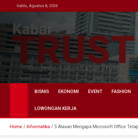
Skip
Sabtu, Agustus 8, 2026
to
content
Kabar Trust
Terus Berkabar Kabar Trust
BISNIS
EKONOMI
EVENT
FASHION
LOWONGAN KERJA
Home
Informatika
5 Alasan Mengapa Microsoft Office Tetap