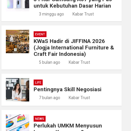
untuk Kebutuhan Dasar Harian
3 minggu ago
Kabar Trust
EVENT
KWaS Hadir di JIFFINA 2026
(Jogja International Furniture &
Craft Fair Indonesia)
5 bulan ago
Kabar Trust
LIFE
Pentingnya Skill Negosiasi
7 bulan ago
Kabar Trust
NEWS
Perlukah UMKM Menyusun