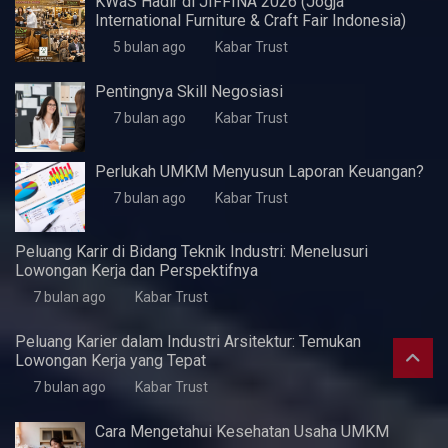
Artikel Terbaru
5 Fitur Samsung A07 yang Pas untuk Kebutuhan
Dasar Harian
3 minggu ago
Kabar Trust
KWaS Hadir di JIFFINA 2026 (Jogja
International Furniture & Craft Fair Indonesia)
5 bulan ago
Kabar Trust