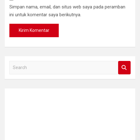
Simpan nama, email, dan situs web saya pada peramban
ini untuk komentar saya berikutnya.
S
e
a
r
c
h