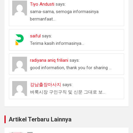
Tiyo Andusti
says:
sama-sama, semoga informasinya
bermanfaat...
saiful
says:
Terima kasih informasinya...
radiyana aniq friliani
says:
good information, thank you for sharing ...
강남출장마사지
says:
벼룩시장 구인구직 및 신문 그대로 보...
Artikel Terbaru Lainnya