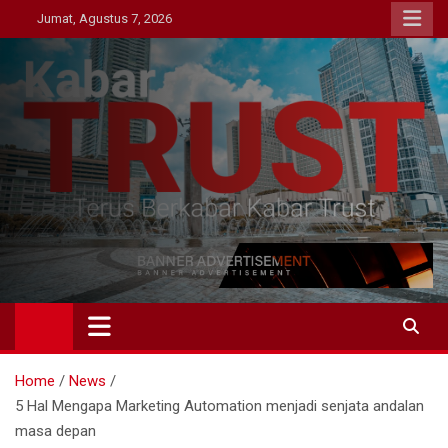
Skip
Jumat, Agustus 7, 2026
to
content
Kabar Trust
Terus Berkabar Kabar Trust
Home
News
5 Hal Mengapa Marketing Automation menjadi senjata andalan
masa depan