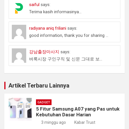
saiful
says:
Terima kasih informasinya...
radiyana aniq friliani
says:
good information, thank you for sharing ...
강남출장마사지
says:
벼룩시장 구인구직 및 신문 그대로 보...
Artikel Terbaru Lainnya
GADGET
5 Fitur Samsung A07 yang Pas untuk
Kebutuhan Dasar Harian
3 minggu ago
Kabar Trust