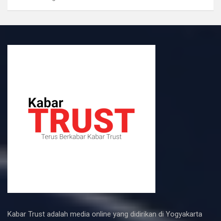
Kabar Trust adalah media online yang didirikan di Yogyakarta