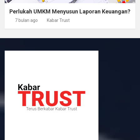
Perlukah UMKM Menyusun Laporan Keuangan?
7 bulan ago
Kabar Trust