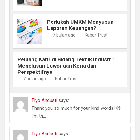
Perlukah UMKM Menyusun
Laporan Keuangan?
7 bulan ago
Kabar Trust
Peluang Karir di Bidang Teknik Industri:
Menelusuri Lowongan Kerja dan
Perspektifnya
7 bulan ago
Kabar Trust
Tiyo Andusti
says:
Thank you so much for your kind words! 😊
I'm th...
Tiyo Andusti
says: