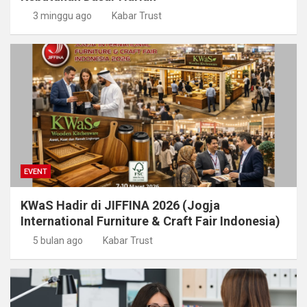
3 minggu ago
Kabar Trust
EVENT
KWaS Hadir di JIFFINA 2026 (Jogja
International Furniture & Craft Fair Indonesia)
5 bulan ago
Kabar Trust