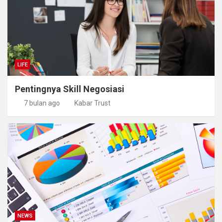
LIFE
Pentingnya Skill Negosiasi
7 bulan ago
Kabar Trust
NEWS