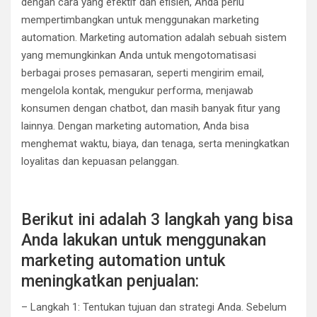
dengan cara yang efektif dan efisien, Anda perlu
mempertimbangkan untuk menggunakan marketing
automation. Marketing automation adalah sebuah sistem
yang memungkinkan Anda untuk mengotomatisasi
berbagai proses pemasaran, seperti mengirim email,
mengelola kontak, mengukur performa, menjawab
konsumen dengan chatbot, dan masih banyak fitur yang
lainnya. Dengan marketing automation, Anda bisa
menghemat waktu, biaya, dan tenaga, serta meningkatkan
loyalitas dan kepuasan pelanggan.
Berikut ini adalah 3 langkah yang bisa
Anda lakukan untuk menggunakan
marketing automation untuk
meningkatkan penjualan:
– Langkah 1: Tentukan tujuan dan strategi Anda. Sebelum