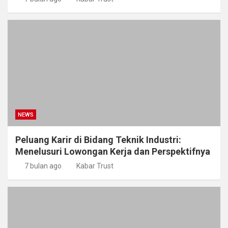
NEWS
Peluang Karir di Bidang Teknik Industri:
Menelusuri Lowongan Kerja dan Perspektifnya
7 bulan ago
Kabar Trust