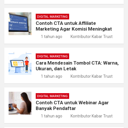
DIGITAL MARKETING
Contoh CTA untuk Affiliate
Marketing Agar Komisi Meningkat
1 tahun ago
Kontributor Kabar Trust
DIGITAL MARKETING
Cara Mendesain Tombol CTA: Warna,
Ukuran, dan Letak
1 tahun ago
Kontributor Kabar Trust
DIGITAL MARKETING
Contoh CTA untuk Webinar Agar
Banyak Pendaftar
1 tahun ago
Kontributor Kabar Trust