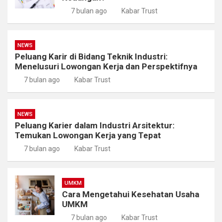
7 bulan ago
Kabar Trust
NEWS
Peluang Karir di Bidang Teknik Industri:
Menelusuri Lowongan Kerja dan Perspektifnya
7 bulan ago
Kabar Trust
NEWS
Peluang Karier dalam Industri Arsitektur:
Temukan Lowongan Kerja yang Tepat
7 bulan ago
Kabar Trust
UMKM
Cara Mengetahui Kesehatan Usaha
UMKM
7 bulan ago
Kabar Trust