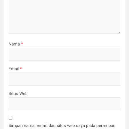
Nama
*
Email
*
Situs Web
Simpan nama, email, dan situs web saya pada peramban