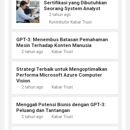
Sertifikasi yang Dibutuhkan
Seorang System Analyst
2 tahun ago
Kontributor Kabar Trust
GPT-3: Menembus Batasan Pemahaman
Mesin Terhadap Konten Manusia
2 tahun ago
Kabar Trust
Strategi Terbaik untuk Mengoptimalkan
Performa Microsoft Azure Computer
Vision
2 tahun ago
Kabar Trust
Menggali Potensi Bisnis dengan GPT-3:
Peluang dan Tantangan
2 tahun ago
Kabar Trust