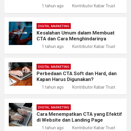
1 tahun ago
Kontributor Kabar Trust
DIGITAL MARKETING
Kesalahan Umum dalam Membuat
CTA dan Cara Menghindarinya
1 tahun ago
Kontributor Kabar Trust
DIGITAL MARKETING
Perbedaan CTA Soft dan Hard, dan
Kapan Harus Digunakan?
1 tahun ago
Kontributor Kabar Trust
DIGITAL MARKETING
Cara Menempatkan CTA yang Efektif
di Website dan Landing Page
1 tahun ago
Kontributor Kabar Trust