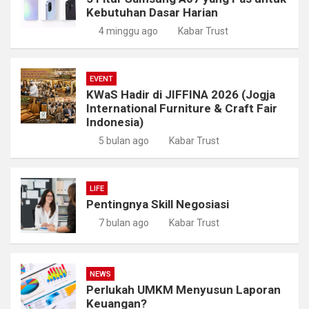
Kebutuhan Dasar Harian
4 minggu ago
Kabar Trust
EVENT
KWaS Hadir di JIFFINA 2026 (Jogja
International Furniture & Craft Fair
Indonesia)
5 bulan ago
Kabar Trust
LIFE
Pentingnya Skill Negosiasi
7 bulan ago
Kabar Trust
NEWS
Perlukah UMKM Menyusun Laporan
Keuangan?