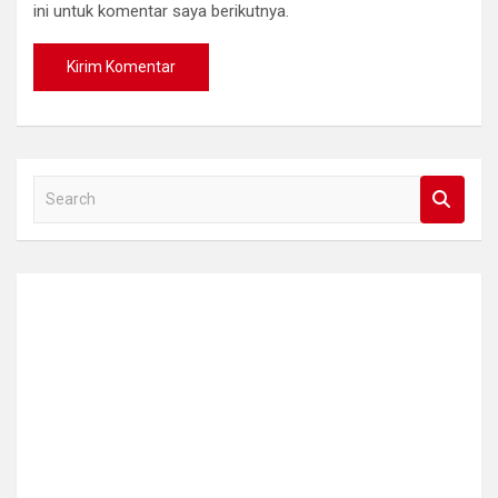
ini untuk komentar saya berikutnya.
S
e
a
r
c
h