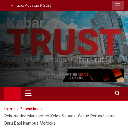
Skip
Minggu, Agustus 9, 2026
to
content
Kabar Trust
Terus Berkabar Kabar Trust
Home
Pendidikan
Rekontruksi Manajemen Kelas Sebagai Wujud Pembelajaran
Baru Bagi Kampus Merdeka