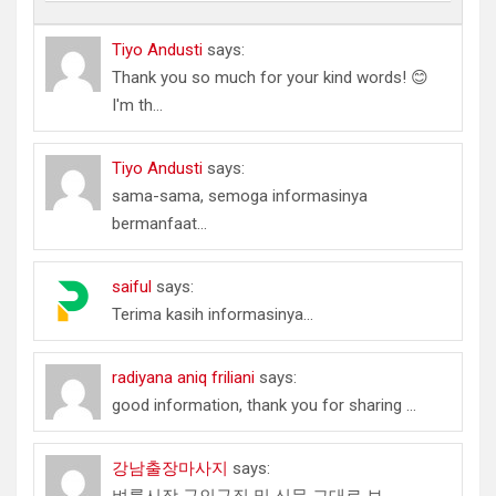
Tiyo Andusti
says:
Thank you so much for your kind words! 😊
I'm th...
Tiyo Andusti
says:
sama-sama, semoga informasinya
bermanfaat...
saiful
says:
Terima kasih informasinya...
radiyana aniq friliani
says:
good information, thank you for sharing ...
강남출장마사지
says:
벼룩시장 구인구직 및 신문 그대로 보...