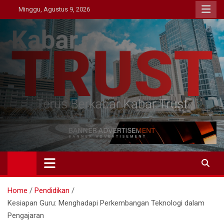
Skip
Minggu, Agustus 9, 2026
to
content
Kabar Trust
Terus Berkabar Kabar Trust
Home
Pendidikan
Kesiapan Guru: Menghadapi Perkembangan Teknologi dalam
Pengajaran