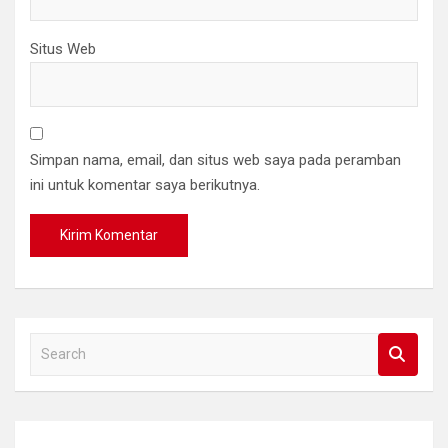
Situs Web
Simpan nama, email, dan situs web saya pada peramban
ini untuk komentar saya berikutnya.
S
e
a
r
c